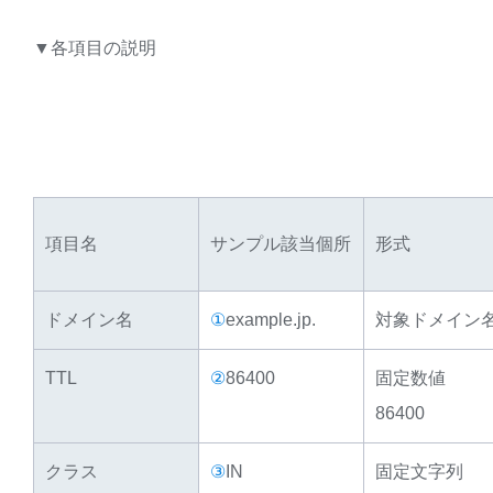
▼各項目の説明
項目名
サンプル該当個所
形式
ドメイン名
①
example.jp.
対象ドメイン
TTL
②
86400
固定数値
86400
クラス
③
IN
固定文字列