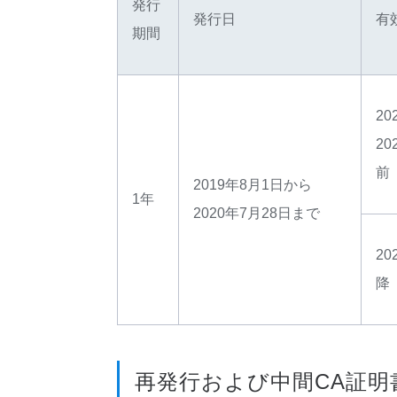
発行
発行日
有
期間
2
20
前
2019年8月1日から
1年
2020年7月28日まで
20
降
再発行および中間CA証明