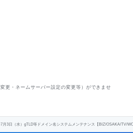
報の変更・ネームサーバー設定の変更等）ができませ
4年7月3日（水）gTLD等ドメイン名システムメンテナンス【BIZ/OSAKA/TV/W